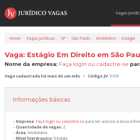
Vagas Jurídi
Home
Vagas Jurídicas
SP
São Paulo
Imobiliário
Estágio
Vaga: Estágio Em Direito em São Pau
Nome da empresa:
Faça login ou cadastre-se
par
Vaga cadastrada há mais de um mês
/
Código JV:
3159
Informações básicas
Empresa:
Faça login ou cadastre-se
para ter acesso à essa info
Quantidade de vagas:
2
Área:
Imobiliário
Nível hierárquico:
Estágio