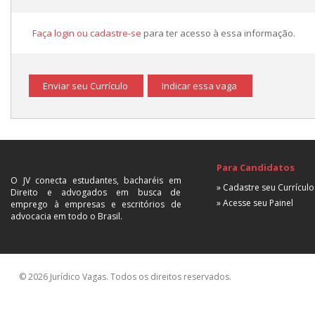
Faça login ou cadastre-se
para ter acesso à essa informação.
Enviar seu Currículo
Indicar essa vaga
Para Candidatos
O JV conecta estudantes, bacharéis em
» Cadastre seu Currículo
Direito e advogados em busca de
» Acesse seu Painel
emprego à empresas e escritórios de
advocacia em todo o Brasil.
© 2026 Jurídico Vagas. Todos os direitos reservados.