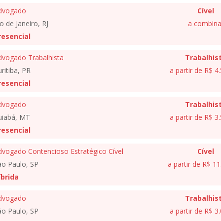
dvogado
Cível
o de Janeiro, RJ
a combina
resencial
dvogado Trabalhista
Trabalhis
ritiba, PR
a partir de R$ 4
resencial
dvogado
Trabalhis
uiabá, MT
a partir de R$ 3
resencial
dvogado Contencioso Estratégico Cível
Cível
ão Paulo, SP
a partir de R$ 1
íbrida
dvogado
Trabalhis
ão Paulo, SP
a partir de R$ 3