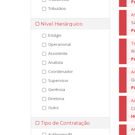
P
Tributário
As
S
Nível Hierárquico
P
Estágio
T
Operacional
Ri
Assistente
P
Analista
Coordenador
A
G
Supervisor
P
Gerência
Diretoria
A
Outro
Cu
H
Tipo de Contratação
Ad
Autônomo/PJ