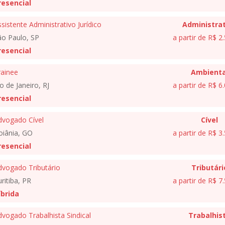
resencial
sistente Administrativo Jurídico
Administrat
ão Paulo, SP
a partir de R$ 2
resencial
rainee
Ambienta
o de Janeiro, RJ
a partir de R$ 6
resencial
dvogado Cível
Cível
oiânia, GO
a partir de R$ 3
resencial
dvogado Tributário
Tributári
ritiba, PR
a partir de R$ 7
íbrida
vogado Trabalhista Sindical
Trabalhis