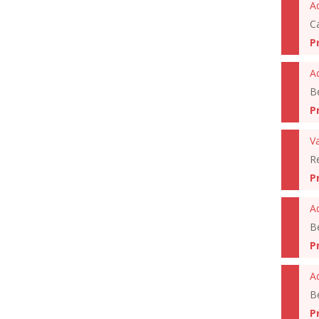
A
C
P
A
B
P
Re
P
A
B
P
B
P