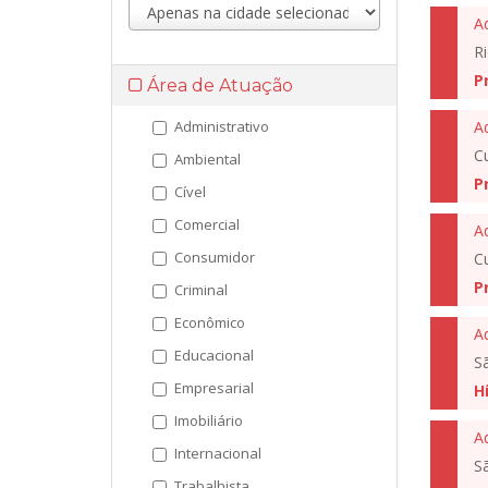
A
Ri
P
Área de Atuação
Administrativo
A
Cu
Ambiental
P
Cível
Comercial
A
Consumidor
C
P
Criminal
Econômico
A
Educacional
S
Empresarial
H
Imobiliário
A
Internacional
S
Trabalhista