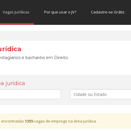
Vagas Jurídicas
Por que usar o JV?
Cadastre-se Grátis
rídica
stagiários e bacharéis em Direito.
 jurídica
Cidade
 encontradas
1355
vagas de emprego na área jurídica.