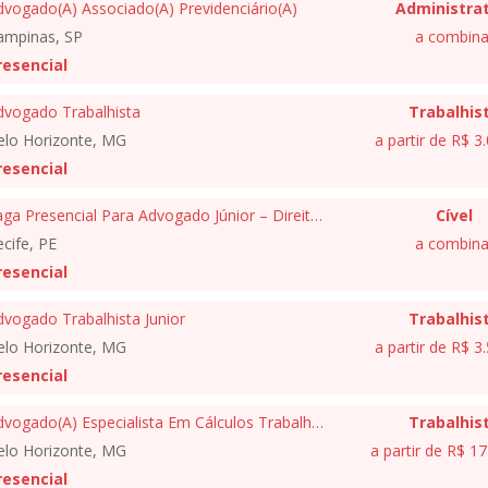
dvogado(A) Associado(A) Previdenciário(A)
Administrat
ampinas, SP
a combina
resencial
dvogado Trabalhista
Trabalhis
elo Horizonte, MG
a partir de R$ 3
resencial
Vaga Presencial Para Advogado Júnior – Direito Médico E Saúde Suplementar
Cível
cife, PE
a combina
resencial
dvogado Trabalhista Junior
Trabalhis
elo Horizonte, MG
a partir de R$ 3
resencial
Advogado(A) Especialista Em Cálculos Trabalhistas E Execução
Trabalhis
elo Horizonte, MG
a partir de R$ 1
resencial