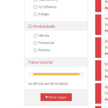
Ri
CLT (Efetivo)
R
Estágio
A
I
Modalidade
P
Híbrida
A
Presencial
Po
Remota
P
Faixa Salarial
Es
S
P
De R$ 0,00 até R$ 30.000,00
Ad
Fo
Filtrar Vagas
P