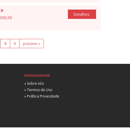
ta
Detalhes
.500,00
8
9
próximo »
Institucional
» Sobre nós
» Termos de Uso
» Política Privacidade