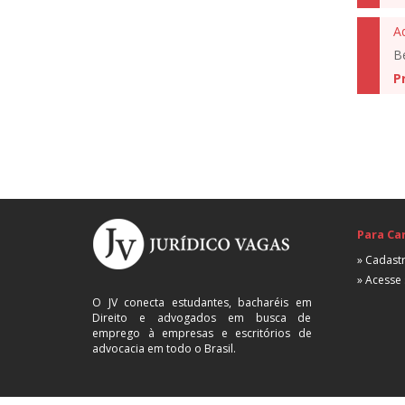
A
B
P
Para Ca
» Cadastr
» Acesse 
O JV conecta estudantes, bacharéis em
Direito e advogados em busca de
emprego à empresas e escritórios de
advocacia em todo o Brasil.