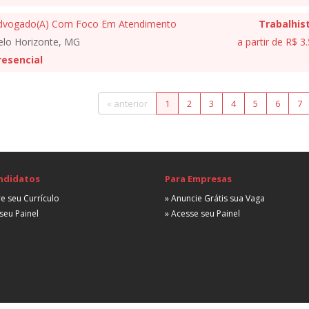
dvogado(A) Com Foco Em Atendimento
Trabalhis
elo Horizonte, MG
a partir de R$ 3
resencial
« anterior
1
2
3
4
5
6
7
ndidatos
Para Empresas
e seu Currículo
» Anuncie Grátis sua Vaga
seu Painel
» Acesse seu Painel