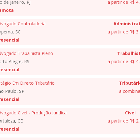
o de Janeiro, RJ
a partir de R$ 4
emota
dvogado Controladoria
Administrat
tapema, SC
a partir de R$ 3
resencial
dvogado Trabalhista Pleno
Trabalhis
rto Alegre, RS
a partir de R$ 4
resencial
tágio Em Direito Tributário
Tributári
ão Paulo, SP
a combina
resencial
vogado Cível - Produção Jurídica
Cível
rtaleza, CE
a partir de R$ 2
resencial