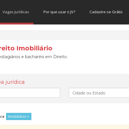
Vagas Jurídicas
Por que usar o JV?
Cadastre-se Grátis
eito Imobiliário
stagiários e bacharéis em Direito.
 jurídica
Cidade
ca
:
Imobiliário ×