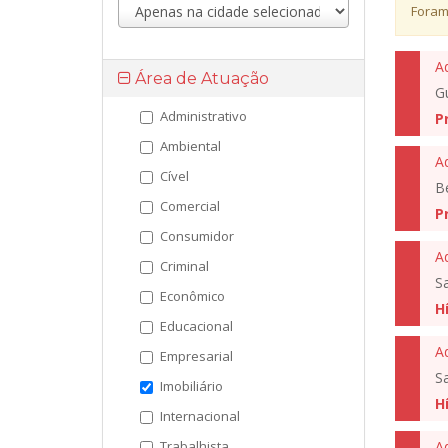
Foram
A
Área de Atuação
G
Administrativo
P
Ambiental
A
Cível
B
Comercial
P
Consumidor
A
Criminal
S
Econômico
H
Educacional
A
Empresarial
S
Imobiliário
H
Internacional
Trabalhista
A