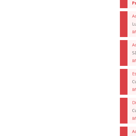
P
A
L
M
A
S
M
Es
Cu
M
Di
Cu
M
A