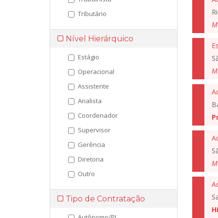
Ri
Tributário
M
Nível Hierárquico
Es
Estágio
S
M
Operacional
Assistente
A
Analista
B
Coordenador
P
Supervisor
Ad
Gerência
S
Diretoria
M
Outro
A
S
Tipo de Contratação
H
Autônomo/PJ