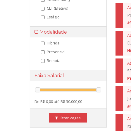
A
CLT (Efetivo)
Po
Estágio
M
Modalidade
A
E
Híbrida
H
Presencial
Remota
As
S
Faixa Salarial
P
A
J
De R$ 0,00 até R$ 30.000,00
M
Filtrar Vagas
An
I