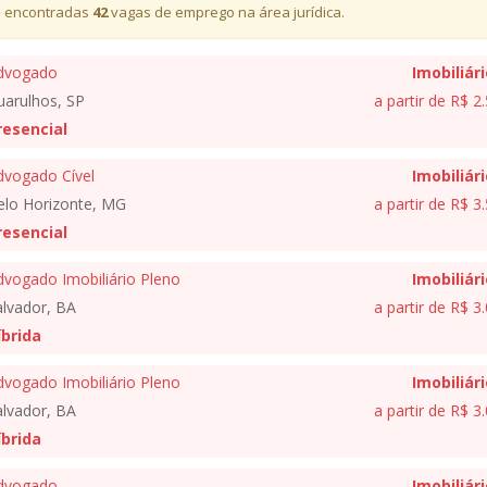
 encontradas
42
vagas de emprego na área jurídica.
dvogado
Imobiliár
uarulhos, SP
a partir de R$ 2
resencial
dvogado Cível
Imobiliár
elo Horizonte, MG
a partir de R$ 3
resencial
dvogado Imobiliário Pleno
Imobiliár
alvador, BA
a partir de R$ 3
íbrida
dvogado Imobiliário Pleno
Imobiliár
alvador, BA
a partir de R$ 3
íbrida
dvogado
Imobiliár