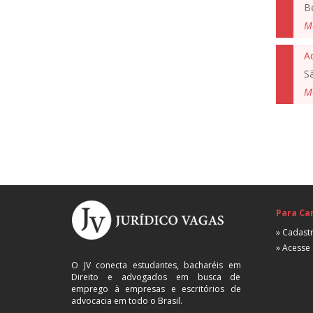
B
M
A
S
M
Para Ca
» Cadastr
» Acesse 
O JV conecta estudantes, bacharéis em
Direito e advogados em busca de
emprego à empresas e escritórios de
advocacia em todo o Brasil.