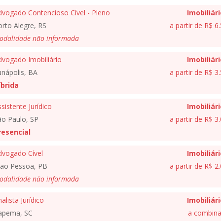
dvogado Contencioso Cível - Pleno
Imobiliár
rto Alegre, RS
a partir de R$ 6
odalidade não informada
dvogado Imobiliário
Imobiliár
unápolis, BA
a partir de R$ 3
íbrida
sistente Jurídico
Imobiliár
ão Paulo, SP
a partir de R$ 3
resencial
dvogado Cível
Imobiliár
oão Pessoa, PB
a partir de R$ 2
odalidade não informada
alista Jurídico
Imobiliár
tapema, SC
a combina