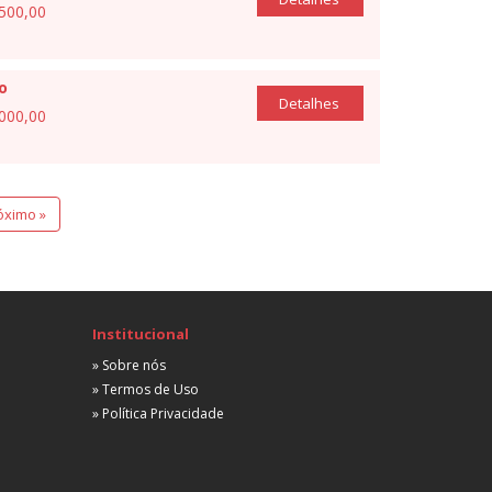
.500,00
io
Detalhes
.000,00
óximo »
Institucional
» Sobre nós
» Termos de Uso
» Política Privacidade