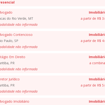
resencial
dvogado
Imobiliár
ucas do Rio Verde, MT
a partir de R$ 3
odalidade não informada
dvogado Contencioso
Imobiliár
ão Paulo, SP
a partir de R$ 4
odalidade não informada
tágio Em Direito
Imobiliár
ritiba, PR
a combina
odalidade não informada
retor Jurídico
Imobiliár
ritiba, PR
a partir de R$ 5
odalidade não informada
dvogado Imobiliário
Imobiliár