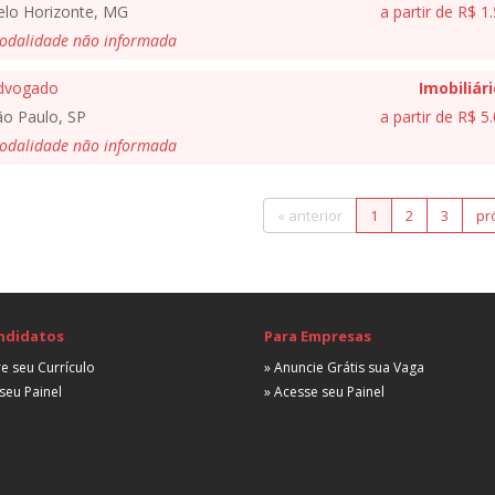
elo Horizonte, MG
a partir de R$ 1
odalidade não informada
dvogado
Imobiliár
ão Paulo, SP
a partir de R$ 5
odalidade não informada
« anterior
1
2
3
pr
ndidatos
Para Empresas
e seu Currículo
» Anuncie Grátis sua Vaga
seu Painel
» Acesse seu Painel