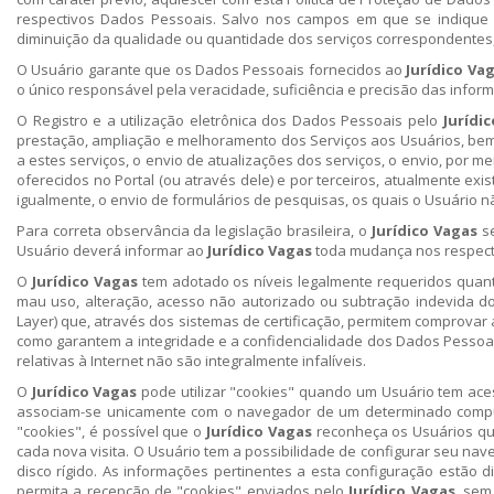
respectivos Dados Pessoais. Salvo nos campos em que se indique o
diminuição da qualidade ou quantidade dos serviços correspondentes,
O Usuário garante que os Dados Pessoais fornecidos ao
Jurídico Va
o único responsável pela veracidade, suficiência e precisão das infor
O Registro e a utilização eletrônica dos Dados Pessoais pelo
Jurídi
prestação, ampliação e melhoramento dos Serviços aos Usuários, bem
a estes serviços, o envio de atualizações dos serviços, o envio, por me
oferecidos no Portal (ou através dele) e por terceiros, atualmente exi
igualmente, o envio de formulários de pesquisas, os quais o Usuário n
Para correta observância da legislação brasileira, o
Jurídico Vagas
se
Usuário deverá informar ao
Jurídico Vagas
toda mudança nos respect
O
Jurídico Vagas
tem adotado os níveis legalmente requeridos quant
mau uso, alteração, acesso não autorizado ou subtração indevida do
Layer) que, através dos sistemas de certificação, permitem comprovar 
como garantem a integridade e a confidencialidade dos Dados Pessoa
relativas à Internet não são integralmente infalíveis.
O
Jurídico Vagas
pode utilizar "cookies" quando um Usuário tem aces
associam-se unicamente com o navegador de um determinado compu
"cookies", é possível que o
Jurídico Vagas
reconheça os Usuários que
cada nova visita. O Usuário tem a possibilidade de configurar seu nav
disco rígido. As informações pertinentes a esta configuração estão 
permita a recepção de "cookies" enviados pelo
Jurídico Vagas
, sem