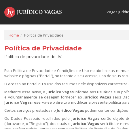
Vagas Jurídi
Home
Política de Privacidade
Política de Privacidade
Política de privacidade do JV.
Esta Política de Privacidade e Condições de Uso estabelece as normas
website e páginas ("Portal"), no tocante a seu acesso, uso de seus re
O acesso ao Portal ou o uso dos recursos nele disponíveis caracteriza
Mediante esse aviso, o
Jurídico Vagas
informa aos usuários sua polí
e voluntariamente se desejam fornecer ao
Jurídico Vagas
seus Dado
Jurídico Vagas
reserva-se o direito a modificar a presente política par
Certos serviços prestados no
Jurídico Vagas
podem conter condições p
Os Dados Pessoais recolhidos pelo
Jurídico Vagas
serão objeto de
(doravante, o "Registro"), dos quais o
Jurídico Vagas
será titular e r
com caráter prévio, aquiescer com esta Política de Proteção de Dad