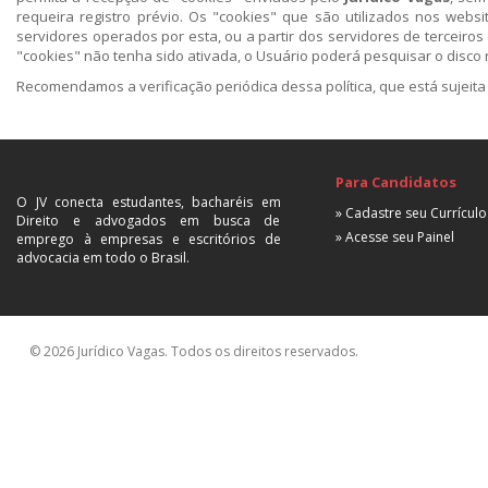
requeira registro prévio. Os "cookies" que são utilizados nos web
servidores operados por esta, ou a partir dos servidores de terceiro
"cookies" não tenha sido ativada, o Usuário poderá pesquisar o disco
Recomendamos a verificação periódica dessa política, que está sujeita
Para Candidatos
O JV conecta estudantes, bacharéis em
» Cadastre seu Currículo
Direito e advogados em busca de
» Acesse seu Painel
emprego à empresas e escritórios de
advocacia em todo o Brasil.
© 2026 Jurídico Vagas. Todos os direitos reservados.