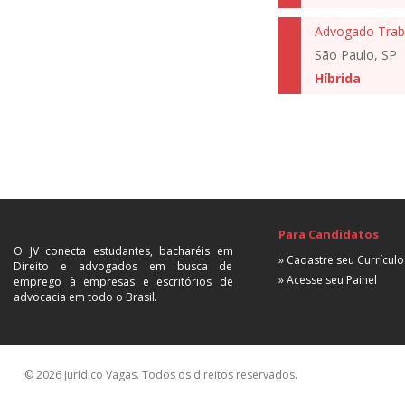
Advogado Traba
São Paulo, SP
Híbrida
Para Candidatos
O JV conecta estudantes, bacharéis em
» Cadastre seu Currículo
Direito e advogados em busca de
» Acesse seu Painel
emprego à empresas e escritórios de
advocacia em todo o Brasil.
© 2026 Jurídico Vagas. Todos os direitos reservados.