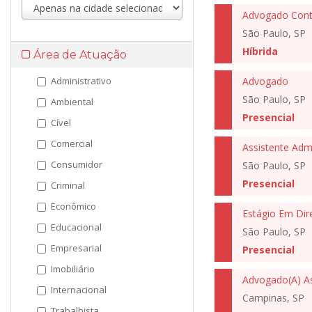
Advogado Conte
São Paulo, SP
Híbrida
Área de Atuação
Administrativo
Advogado
São Paulo, SP
Ambiental
Presencial
Cível
Comercial
Assistente Admi
Consumidor
São Paulo, SP
Presencial
Criminal
Econômico
Estágio Em Dire
Educacional
São Paulo, SP
Empresarial
Presencial
Imobiliário
Advogado(A) As
Internacional
Campinas, SP
Trabalhista