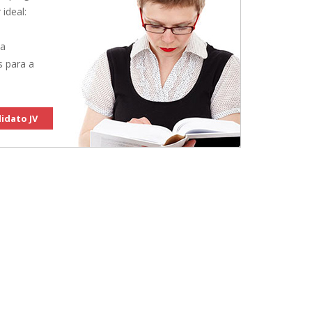
 ideal:
 a
s para a
idato JV