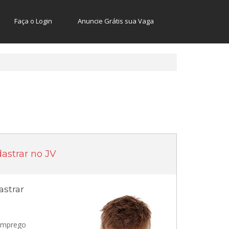
Faça o Login
Anuncie Grátis sua Vaga
astrar no JV
strar
 emprego