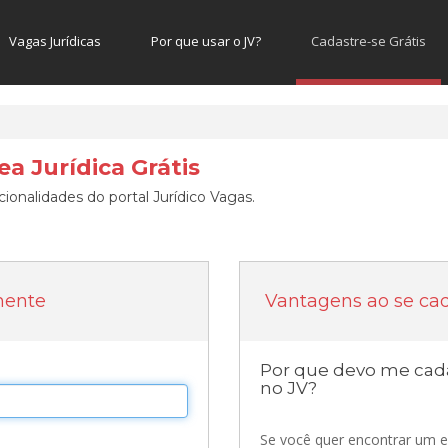
Vagas Jurídicas
Por que usar o JV?
Cadastre-se Grátis
a Jurídica Grátis
ionalidades do portal Jurídico Vagas.
mente
Vantagens ao se cad
Por que devo me cada
no JV?
Se você quer encontrar um