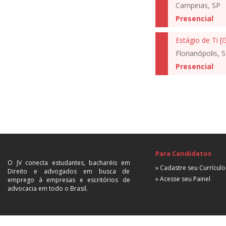
Campinas, SP
Presencial
Estágio de Ti [
Florianópolis, 
Presencial
Para Candidatos
O JV conecta estudantes, bacharéis em
» Cadastre seu Currículo
Direito e advogados em busca de
» Acesse seu Painel
emprego à empresas e escritórios de
advocacia em todo o Brasil.