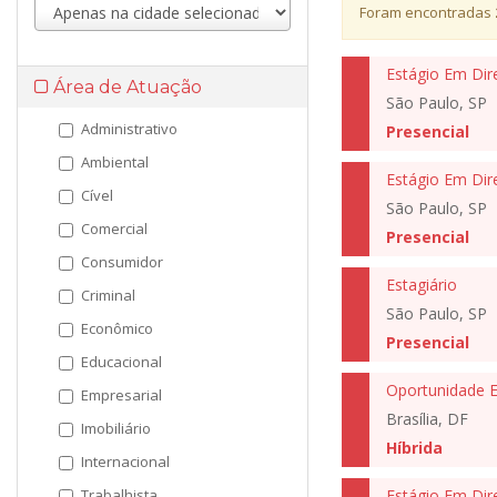
Foram encontradas
Estágio Em Dire
Área de Atuação
São Paulo, SP
Administrativo
Presencial
Ambiental
Estágio Em Dire
Cível
São Paulo, SP
Comercial
Presencial
Consumidor
Estagiário
Criminal
São Paulo, SP
Econômico
Presencial
Educacional
Empresarial
Brasília, DF
Imobiliário
Híbrida
Internacional
Trabalhista
Estágio Em Dir