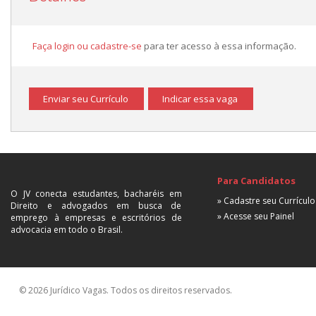
Faça login ou cadastre-se
para ter acesso à essa informação.
Enviar seu Currículo
Indicar essa vaga
Para Candidatos
O JV conecta estudantes, bacharéis em
» Cadastre seu Currículo
Direito e advogados em busca de
» Acesse seu Painel
emprego à empresas e escritórios de
advocacia em todo o Brasil.
© 2026 Jurídico Vagas. Todos os direitos reservados.