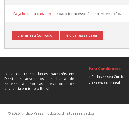
Faça login ou cadastre-se
para ter acesso à essa informação.
Enviar seu Currículo
Indicar essa vaga
Para Candidatos
O JV conecta estudantes, bacharéis em
» Cadastre seu Currículo
Direito e advogados em busca de
» Acesse seu Painel
emprego à empresas e escritórios de
advocacia em todo o Brasil.
© 2026 Jurídico Vagas. Todos os direitos reservados.