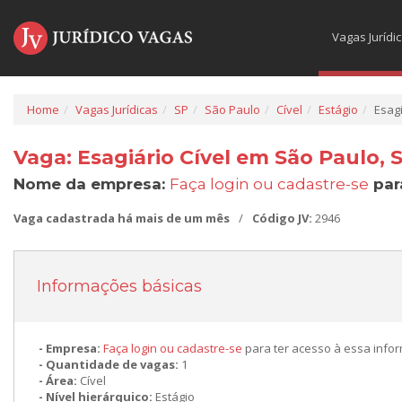
Vagas Jurídi
Home
Vagas Jurídicas
SP
São Paulo
Cível
Estágio
Esagi
Vaga: Esagiário Cível em São Paulo, 
Nome da empresa:
Faça login ou cadastre-se
par
Vaga cadastrada há mais de um mês
/
Código JV:
2946
Informações básicas
Empresa:
Faça login ou cadastre-se
para ter acesso à essa info
Quantidade de vagas:
1
Área:
Cível
Nível hierárquico:
Estágio