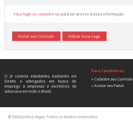
Faça login ou cadastre-se
para ter acesso à essa informação.
Enviar seu Currículo
Indicar essa vaga
Para Candidatos
O JV conecta estudantes, bacharéis em
» Cadastre seu Currículo
Direito e advogados em busca de
» Acesse seu Painel
emprego à empresas e escritórios de
advocacia em todo o Brasil.
© 2026 Jurídico Vagas. Todos os direitos reservados.