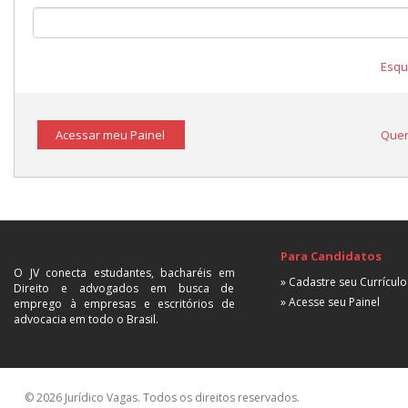
Esqu
Acessar meu Painel
Quer
Para Candidatos
O JV conecta estudantes, bacharéis em
» Cadastre seu Currículo
Direito e advogados em busca de
» Acesse seu Painel
emprego à empresas e escritórios de
advocacia em todo o Brasil.
© 2026 Jurídico Vagas. Todos os direitos reservados.