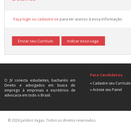
Faça login ou cadastre-se
para ter acesso à essa informação.
Enviar seu Currículo
Indicar essa vaga
Para Candidatos
O JV conecta estudantes, bacharéis em
» Cadastre seu Currículo
Direito e advogados em busca de
» Acesse seu Painel
emprego à empresas e escritórios de
advocacia em todo o Brasil.
© 2026 Jurídico Vagas. Todos os direitos reservados.