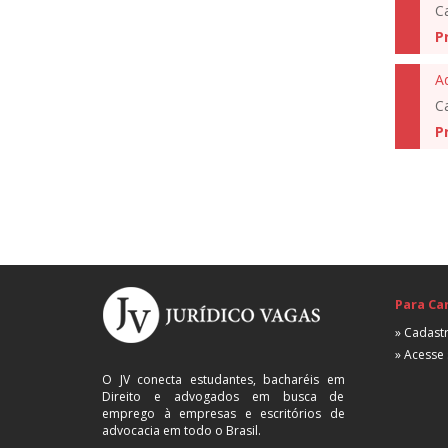
C
P
A
C
P
Para Ca
» Cadastr
» Acesse 
O JV conecta estudantes, bacharéis em
Direito e advogados em busca de
emprego à empresas e escritórios de
advocacia em todo o Brasil.