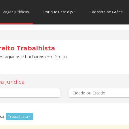
Vagas Jurídicas
Por que usar o JV?
Cadastre-se Grátis
reito Trabalhista
stagiários e bacharéis em Direito.
 jurídica
Cidade
ca
:
Trabalhista ×