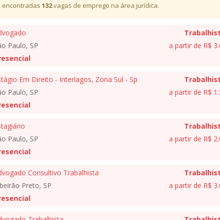
 encontradas
132
vagas de emprego na área jurídica.
dvogado
Trabalhis
ão Paulo, SP
a partir de R$ 3
resencial
tágio Em Direito - Interlagos, Zona Sul - Sp
Trabalhis
ão Paulo, SP
a partir de R$ 1
resencial
tagiário
Trabalhis
ão Paulo, SP
a partir de R$ 2
resencial
dvogado Consultivo Trabalhista
Trabalhis
beirão Preto, SP
a partir de R$ 3
resencial
dvogado Trabalhista
Trabalhis