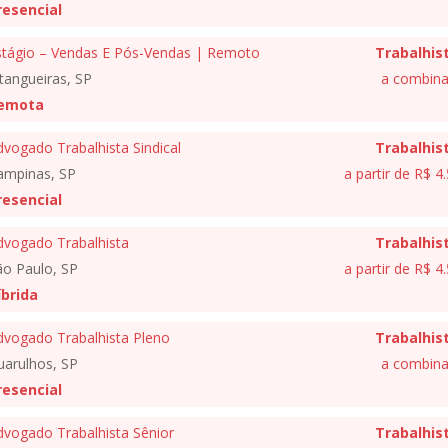
resencial
stágio – Vendas E Pós-Vendas | Remoto
Trabalhis
tangueiras, SP
a combina
emota
vogado Trabalhista Sindical
Trabalhis
ampinas, SP
a partir de R$ 4
resencial
dvogado Trabalhista
Trabalhis
ão Paulo, SP
a partir de R$ 4
íbrida
dvogado Trabalhista Pleno
Trabalhis
uarulhos, SP
a combina
resencial
dvogado Trabalhista Sênior
Trabalhis