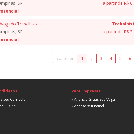
ampinas, SP
a partir de R$ 6
resencial
dvogado Trabalhista
Trabalhis
ampinas, SP
a partir de R$ 5
resencial
« anterior
1
2
3
4
5
6
ndidatos
Para Empresas
e seu Currículo
» Anuncie Grátis sua Vaga
seu Painel
» Acesse seu Painel