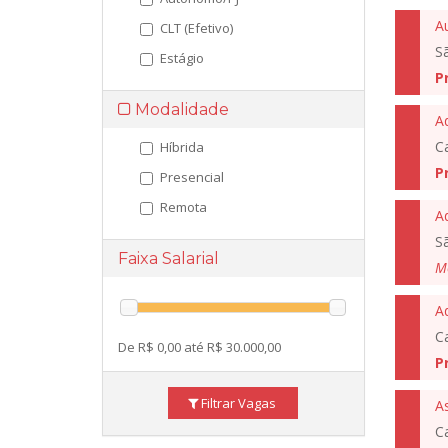
Au
CLT (Efetivo)
S
Estágio
P
Modalidade
A
C
Híbrida
P
Presencial
Remota
A
S
Faixa Salarial
M
A
C
De R$ 0,00 até R$ 30.000,00
P
Filtrar Vagas
As
C