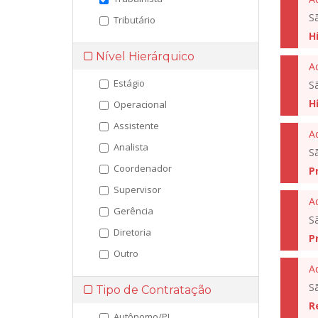
S
Tributário
H
Nível Hierárquico
A
Estágio
S
H
Operacional
Assistente
A
Analista
S
Coordenador
P
Supervisor
A
Gerência
S
Diretoria
P
Outro
S
Tipo de Contratação
R
Autônomo/PJ