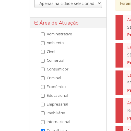
Foram
A
Área de Atuação
S
Administrativo
P
Ambiental
Es
Cível
S
Comercial
P
Consumidor
Es
Criminal
S
Econômico
P
Educacional
A
Empresarial
Ri
Imobiliário
P
Internacional
Trabalhista
A