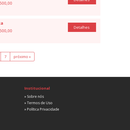
.500,00
ta
Detalhes
.500,00
7
próximo »
Institucional
» Sobre nós
» Termos de Uso
» Política Privacidade