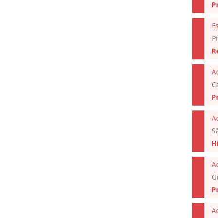
P
E
Pi
R
Ad
C
P
A
S
H
A
G
P
A