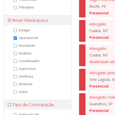
Recife, PE
Tributário
Presencial
Nível Hierárquico
Advogado
Estágio
Cuiabá, MT
Presencial
Operacional
Assistente
Advogado
Analista
Cuiabá, MT
Coordenador
Modalidade nã
Supervisor
Advogado Júnior
Gerência
Sete Lagoas, 
Diretoria
Presencial
Outro
Advogado Cível
Guarulhos, SP
Tipo de Contratação
Presencial
Autônomo/PJ