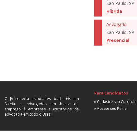
São Paulo, SP
Híbrida
Advogado
São Paulo, SP
Presencial
Para Candidatos
O JV conecta estudantes, bacharéis em
» Cadastre seu Currículo
Direito e advogados em busca de
» Acesse seu Painel
emprego à empresas e escritórios de
advocacia em todo o Brasil.