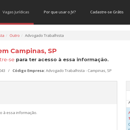
A
Vagas Jurídicas
Por que usar o JV?
Cadastre-se Grátis
sta
Outro
Advogado Trabalhista
A
 em Campinas, SP
tre-se
para ter acesso à essa informação.
A
043
/
Código Empresa:
Advogado Trabalhista - Campinas, SP
A
o à essa informação.