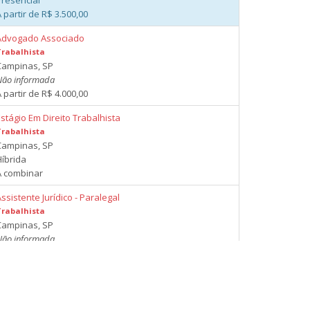
Presencial
 partir de R$ 3.500,00
Advogado Associado
Trabalhista
Campinas, SP
Não informada
 partir de R$ 4.000,00
stágio Em Direito Trabalhista
Trabalhista
Campinas, SP
Híbrida
A combinar
ssistente Jurídico - Paralegal
Trabalhista
Campinas, SP
Não informada
 partir de R$ 1.500,00
Advogado Trabalhista - Parceiro
Trabalhista
Campinas, SP