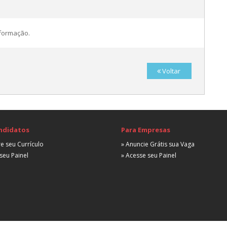
nformação.
Voltar
ndidatos
Para Empresas
A
e seu Currículo
» Anuncie Grátis sua Vaga
seu Painel
» Acesse seu Painel
A