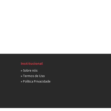
Não informada
A combinar
Advogado Contencioso Trabalhista
Trabalhista
Campinas, SP
Não informada
A combinar
Advogado – Campinas/sp
Trabalhista
Campinas, SP
Não informada
Institucional
 partir de R$ 6.000,00
» Sobre nós
Programa de Trainee Arcor 2015
» Termos de Uso
Trabalhista
» Política Privacidade
Campinas, SP
Não informada
 partir de R$ 4.500,00
Advogado Jr Trabalhista
Trabalhista