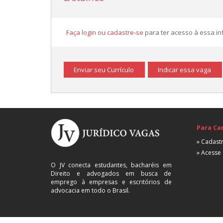
Faça login ou cadastre-se
para ter acesso à essa i
Enviar seu Currículo
Indicar essa vaga
Para Ca
» Cadastr
» Acesse 
O JV conecta estudantes, bacharéis em
Direito e advogados em busca de
emprego à empresas e escritórios de
advocacia em todo o Brasil.