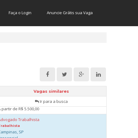
 partir de R$ 2.000,00
Faça o Login
Anuncie Grátis sua Vaga
Advogado Trabalhista Sindical
Trabalhista
Campinas, SP
Presencial
 partir de R$ 4.500,00
Advogado Trabalhista Sênior
Trabalhista
Campinas, SP
Presencial
 partir de R$ 6.500,00
Advogado Trabalhista
Trabalhista
Vagas similares
Campinas, SP
Ir para a busca
Presencial
 partir de R$ 5.500,00
Advogado Trabalhista
Trabalhista
Campinas, SP