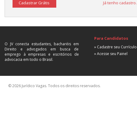
Cadastrar Grátis
Já tenho cadastro
Para Candidatos
O JV conecta estudantes, bacharéis em
» Cadastre seu Currículo
Direito e advogados em busca de
» Acesse seu Painel
emprego à empresas e escritórios de
advocacia em todo o Brasil.
© 2026 Jurídico Vagas. Todos os direitos reservados.