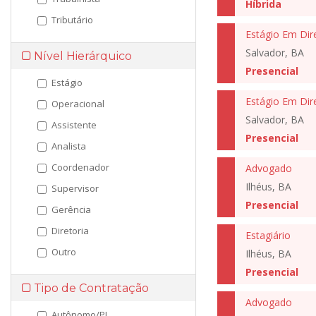
Híbrida
Tributário
Estágio Em Dire
Salvador, BA
Nível Hierárquico
Presencial
Estágio
Estágio Em Dir
Operacional
Salvador, BA
Assistente
Presencial
Analista
Coordenador
Advogado
Ilhéus, BA
Supervisor
Presencial
Gerência
Diretoria
Estagiário
Outro
Ilhéus, BA
Presencial
Tipo de Contratação
Advogado
Autônomo/PJ