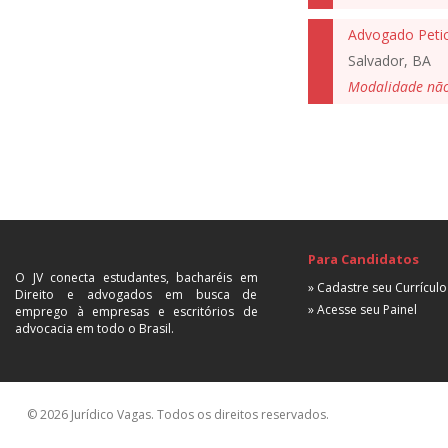
Salvador, BA
Modalidade nã
Para Candidatos
O JV conecta estudantes, bacharéis em
» Cadastre seu Currículo
Direito e advogados em busca de
» Acesse seu Painel
emprego à empresas e escritórios de
advocacia em todo o Brasil.
© 2026 Jurídico Vagas. Todos os direitos reservados.