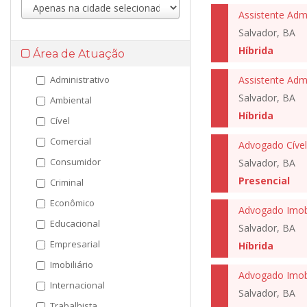
Assistente Admi
Salvador, BA
Híbrida
Área de Atuação
Administrativo
Assistente Admi
Salvador, BA
Ambiental
Híbrida
Cível
Comercial
Advogado Cível
Consumidor
Salvador, BA
Presencial
Criminal
Econômico
Advogado Imobi
Educacional
Salvador, BA
Empresarial
Híbrida
Imobiliário
Advogado Imobi
Internacional
Salvador, BA
Trabalhista