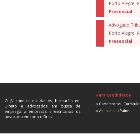
Porto Alegre, R
Presencial
Advogado Tribu
Porto Alegre, R
Presencial
Para Candidatos
O JV conecta estudantes, bacharéis em
» Cadastre seu Currículo
Direito e advogados em busca de
» Acesse seu Painel
emprego à empresas e escritórios de
advocacia em todo o Brasil.