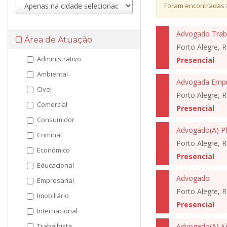
Foram encontradas
Advogado Traba
Área de Atuação
Porto Alegre, R
Administrativo
Presencial
Ambiental
Advogada Empre
Cível
Porto Alegre, R
Comercial
Presencial
Consumidor
Advogado(A) Pl
Criminal
Porto Alegre, R
Econômico
Presencial
Educacional
Advogado
Empresarial
Porto Alegre, R
Imobiliário
Presencial
Internacional
Trabalhista
Advogado(A) Jún