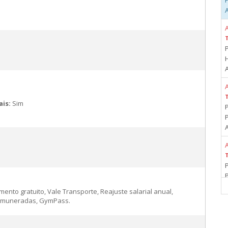
A
A
ais:
Sim
A
A
ento gratuito, Vale Transporte, Reajuste salarial anual,
s remuneradas, GymPass.
A