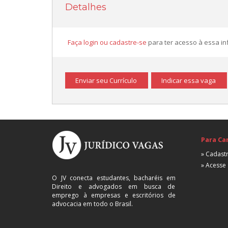
Detalhes
Faça login ou cadastre-se
para ter acesso à essa i
Enviar seu Currículo
Indicar essa vaga
Para Ca
» Cadastr
» Acesse 
O JV conecta estudantes, bacharéis em
Direito e advogados em busca de
emprego à empresas e escritórios de
advocacia em todo o Brasil.