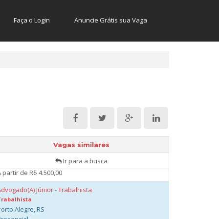
Faça o Login
Anuncie Grátis sua Vaga
Advogado Trabalhista Pleno
Trabalhista
Porto Alegre, RS
Presencial
 partir de R$ 4.500,00
Advogado(A) Pleno - Trabalhista
Trabalhista
Vagas similares
Porto Alegre, RS
Ir para a busca
Presencial
 partir de R$ 4.500,00
Advogado(A) Júnior - Trabalhista
Trabalhista
Porto Alegre, RS