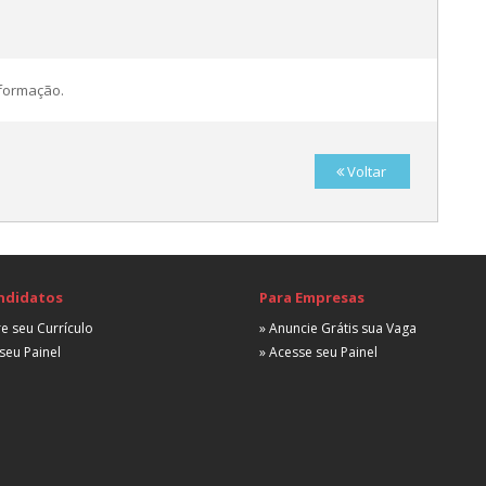
E
nformação.
Voltar
A
ndidatos
Para Empresas
e seu Currículo
» Anuncie Grátis sua Vaga
seu Painel
» Acesse seu Painel
A