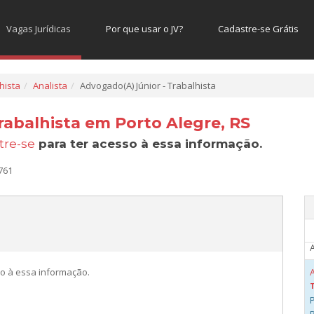
Vagas Jurídicas
Por que usar o JV?
Cadastre-se Grátis
hista
Analista
Advogado(A) Júnior - Trabalhista
rabalhista em Porto Alegre, RS
tre-se
para ter acesso à essa informação.
A
761
A
o à essa informação.