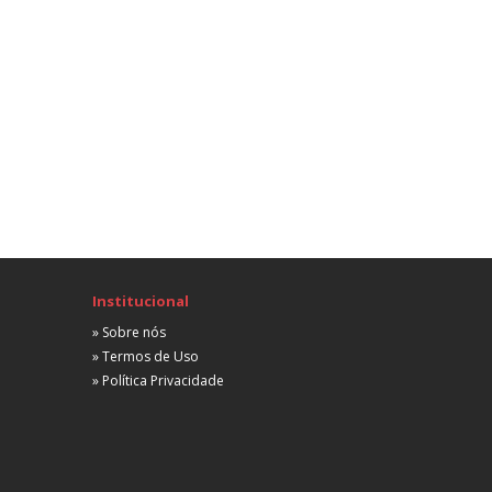
Presencial
A combinar
stágio Em Direito Trabalhista
Trabalhista
Porto Alegre, RS
Presencial
A combinar
Advogado Trabalhista
Trabalhista
Porto Alegre, RS
Híbrida
 partir de R$ 3.500,00
Institucional
Advogado
» Sobre nós
Trabalhista
» Termos de Uso
Porto Alegre, RS
» Política Privacidade
Remota
 partir de R$ 2.500,00
Advogado
Trabalhista