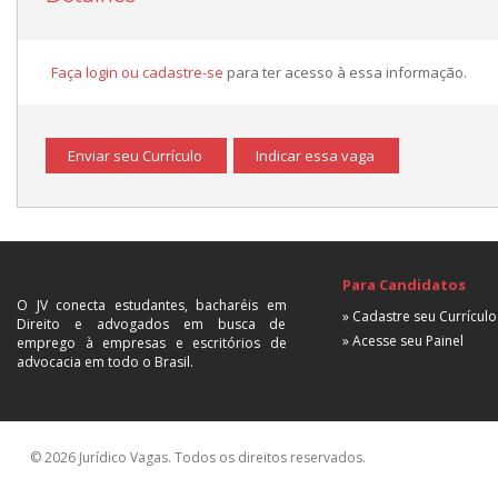
Faça login ou cadastre-se
para ter acesso à essa informação.
Enviar seu Currículo
Indicar essa vaga
Para Candidatos
O JV conecta estudantes, bacharéis em
» Cadastre seu Currículo
Direito e advogados em busca de
» Acesse seu Painel
emprego à empresas e escritórios de
advocacia em todo o Brasil.
© 2026 Jurídico Vagas. Todos os direitos reservados.