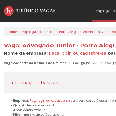
Vagas Jurídi
Home
Vagas Jurídicas
RS
Porto Alegre
Administrativo
Ope
Vaga: Advogado Junior - Porto Alegr
Nome da empresa:
Faça login ou cadastre-se
par
Vaga cadastrada há mais de um mês
/
Código JV:
3728
/
Códig
Informações básicas
Empresa:
Faça login ou cadastre-se
para ter acesso à essa info
Quantidade de vagas:
1
Área:
Administrativo
Nível hierárquico:
Operacional