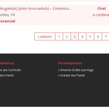
Advogado(A) Júnior Associado(A) – Contencioso Cível
Cível
ritiba, PR
a combina
resencial
« anterior
1
2
3
4
5
6
7
ndidatos
Para Empresas
e seu Currículo
» Anuncie Grátis sua Vaga
seu Painel
» Acesse seu Painel