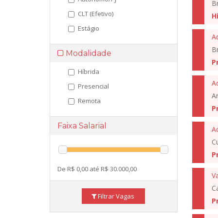
Br
CLT (Efetivo)
H
Estágio
A
Br
Modalidade
P
Híbrida
Presencial
Ar
Remota
P
Faixa Salarial
A
Cu
P
De R$ 0,00 até R$ 30.000,00
V
C
Filtrar Vagas
P