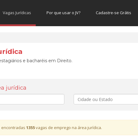
Vagas Jurídicas
Por que usar o JV?
Cadastre-se Grátis
rídica
stagiários e bacharéis em Direito.
 jurídica
Cidade
 encontradas
1355
vagas de emprego na área jurídica.