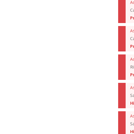
C
P
As
C
P
A
Ri
P
As
S
H
As
S
H