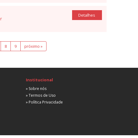
Detalhes
r
8
9
próximo »
Institucional
» Sobre nós
» Termos de Uso
» Política Privacidade