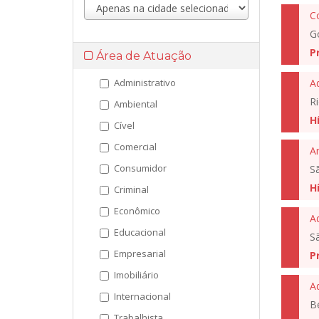
G
P
Área de Atuação
Administrativo
A
Ri
Ambiental
H
Cível
Comercial
An
Consumidor
S
H
Criminal
Econômico
A
Educacional
S
Empresarial
P
Imobiliário
A
Internacional
B
Trabalhista