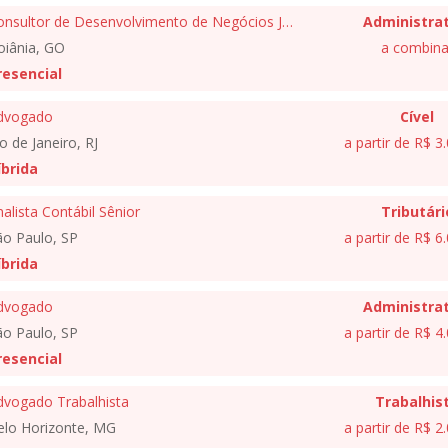
Consultor de Desenvolvimento de Negócios Jurídicos
Administrat
oiânia, GO
a combina
resencial
dvogado
Cível
o de Janeiro, RJ
a partir de R$ 3
íbrida
alista Contábil Sênior
Tributári
ão Paulo, SP
a partir de R$ 6
íbrida
dvogado
Administrat
ão Paulo, SP
a partir de R$ 4
resencial
dvogado Trabalhista
Trabalhis
elo Horizonte, MG
a partir de R$ 2