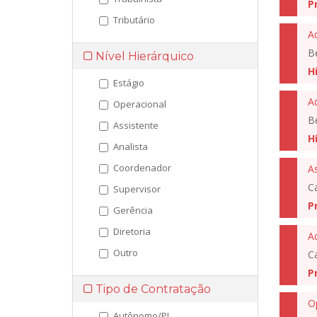
P
Tributário
Ad
B
Nível Hierárquico
H
Estágio
A
Operacional
B
Assistente
H
Analista
Coordenador
As
C
Supervisor
P
Gerência
Diretoria
A
Outro
C
P
Tipo de Contratação
Autônomo/PJ