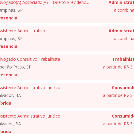
Advogado(A) Associado(A) – Direito Previdenciário
Administrat
ampinas, SP
a combina
resencial
sistente Administrativo
Administrat
ampinas, SP
a combina
resencial
dvogado Consultivo Trabalhista
Trabalhis
beirão Preto, SP
a partir de R$ 3
resencial
sistente Administrativo Jurídico
Consumid
alvador, BA
a partir de R$ 3
íbrida
sistente Administrativo Jurídico
Consumid
alvador, BA
a partir de R$ 3
íbrida