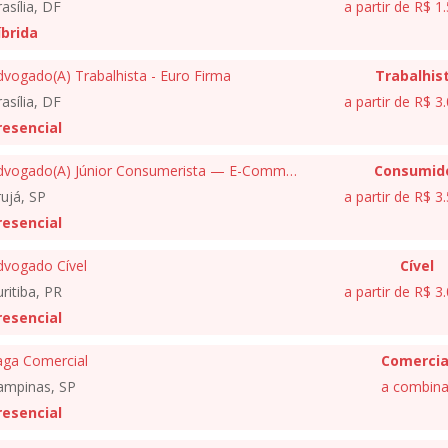
asília, DF
a partir de R$ 1
íbrida
dvogado(A) Trabalhista - Euro Firma
Trabalhis
asília, DF
a partir de R$ 3
resencial
Advogado(A) Júnior Consumerista — E-Commerce
Consumid
ujá, SP
a partir de R$ 3
resencial
dvogado Cível
Cível
ritiba, PR
a partir de R$ 3
resencial
aga Comercial
Comercia
ampinas, SP
a combina
resencial