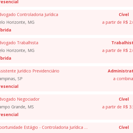
resencial
vogado Controladoria Jurídica
Cível
elo Horizonte, MG
a partir de R$ 2
íbrida
dvogado Trabalhista
Trabalhis
elo Horizonte, MG
a partir de R$ 2
íbrida
sistente Jurídico Previdenciário
Administrat
ampinas, SP
a combina
resencial
dvogado Negociador
Cível
ampo Grande, MS
a partir de R$ 3
resencial
Oportunidade Estágio - Controladoria Jurídica & Legal Ops
Cível