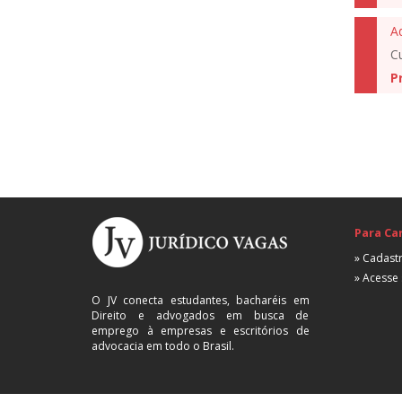
Cu
P
Para Ca
» Cadastr
» Acesse 
O JV conecta estudantes, bacharéis em
Direito e advogados em busca de
emprego à empresas e escritórios de
advocacia em todo o Brasil.