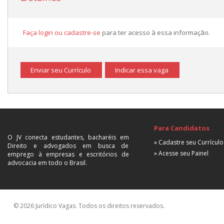
Faça login ou cadastre-se
para ter acesso à essa informação.
Enviar seu Currículo
Indicar essa vaga
Para Candidatos
O JV conecta estudantes, bacharéis em
» Cadastre seu Currículo
Direito e advogados em busca de
» Acesse seu Painel
emprego à empresas e escritórios de
advocacia em todo o Brasil.
© 2026 Jurídico Vagas. Todos os direitos reservados.