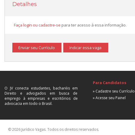
Detalhes
Faça login ou cadastre-se
para ter acesso à essa informação.
Enviar seu Currículo
Indicar essa vaga
Para Candidatos
O JV conecta estudantes, bacharéis em
» Cadastre seu Currículo
Direito e advogados em busca de
» Acesse seu Painel
emprego à empresas e escritórios de
advocacia em todo o Brasil.
© 2026 Jurídico Vagas. Todos os direitos reservados.