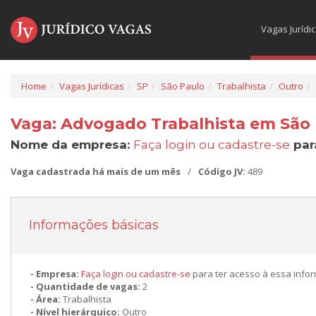
Vagas Jurídi
Home
Vagas Jurídicas
SP
São Paulo
Trabalhista
Outro
Vaga: Advogado Trabalhista em São 
Nome da empresa:
Faça login ou cadastre-se
par
Vaga cadastrada há mais de um mês
/
Código JV:
489
Informações básicas
Empresa:
Faça login ou cadastre-se
para ter acesso à essa info
Quantidade de vagas:
2
Área:
Trabalhista
Nível hierárquico:
Outro