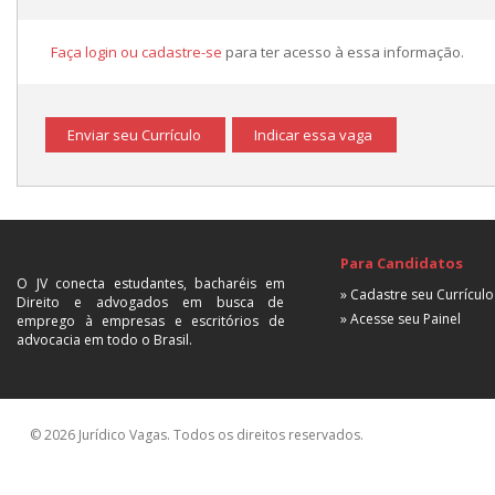
Faça login ou cadastre-se
para ter acesso à essa informação.
Enviar seu Currículo
Indicar essa vaga
Para Candidatos
O JV conecta estudantes, bacharéis em
» Cadastre seu Currículo
Direito e advogados em busca de
» Acesse seu Painel
emprego à empresas e escritórios de
advocacia em todo o Brasil.
© 2026 Jurídico Vagas. Todos os direitos reservados.