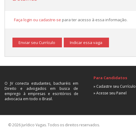
Faça login ou cadastre-se
para ter acesso à essa informação.
Enviar seu Currículo
Indicar essa vaga
Para Candidatos
O JV conecta estudantes, bacharéis em
» Cadastre seu Currículo
Direito e advogados em busca de
» Acesse seu Painel
emprego à empresas e escritórios de
advocacia em todo o Brasil.
© 2026 Jurídico Vagas. Todos os direitos reservados.