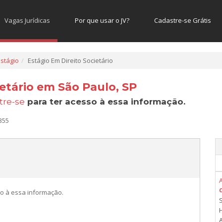
Vagas Jurídicas
Por que usar o JV?
Cadastre-se Grátis
Estágio
Estágio Em Direito Societário
ietário em São Paulo, SP
tre-se
para ter acesso à essa informação.
355
C
o à essa informação.
A