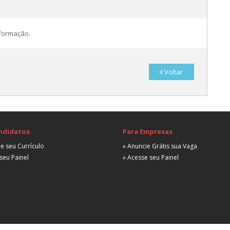
A
C
nformação.
Voltar
C
A
ndidatos
Para Empresas
e seu Currículo
» Anuncie Grátis sua Vaga
C
seu Painel
» Acesse seu Painel
A
C