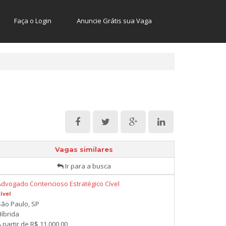
Faça o Login
Anuncie Grátis sua Vaga
Vagas similares
Ir para a busca
Advogado Contencioso Estratégico Cível
ível
São Paulo, SP
Híbrida
 partir de R$ 11.000,00