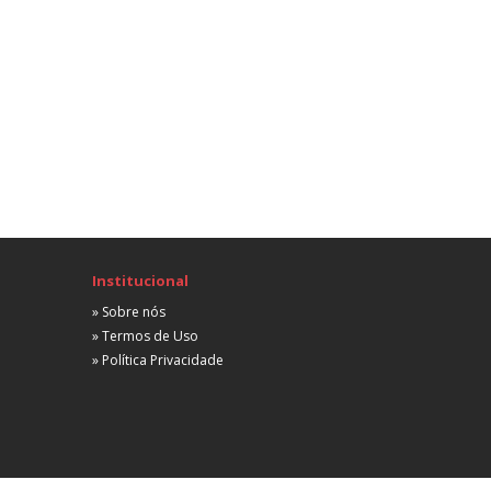
 partir de R$ 3.000,00
Advogado Cível Pleno - Jair Almeida Advocacia
ível
São Paulo, SP
Híbrida
A combinar
Advogado Junior - Acordos Banco Réu
ível
São Paulo, SP
Presencial
 partir de R$ 3.500,00
Institucional
Advogado Junior - Acordos Banco Réu
» Sobre nós
ível
» Termos de Uso
São Paulo, SP
» Política Privacidade
Presencial
 partir de R$ 3.500,00
Advogado Cível
ível
São Paulo, SP