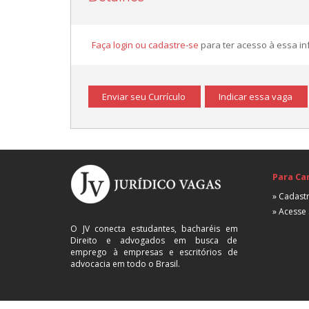
Faça login ou cadastre-se
para ter acesso à essa i
Enviar seu Currículo
Indicar essa vaga
Para Ca
» Cadastr
» Acesse 
O JV conecta estudantes, bacharéis em
Direito e advogados em busca de
emprego à empresas e escritórios de
advocacia em todo o Brasil.