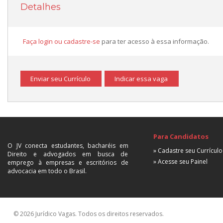
Detalhes
Faça login ou cadastre-se
para ter acesso à essa informação.
Enviar seu Currículo
Indicar essa vaga
Para Candidatos
O JV conecta estudantes, bacharéis em
» Cadastre seu Currículo
Direito e advogados em busca de
» Acesse seu Painel
emprego à empresas e escritórios de
advocacia em todo o Brasil.
© 2026 Jurídico Vagas. Todos os direitos reservados.