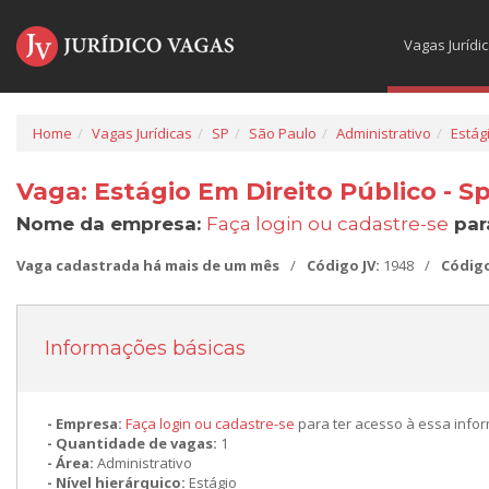
Vagas Jurídi
Home
Vagas Jurídicas
SP
São Paulo
Administrativo
Estág
Vaga: Estágio Em Direito Público - S
Nome da empresa:
Faça login ou cadastre-se
par
Vaga cadastrada há mais de um mês
/
Código JV:
1948
/
Códig
Informações básicas
Empresa:
Faça login ou cadastre-se
para ter acesso à essa info
Quantidade de vagas:
1
Área:
Administrativo
Nível hierárquico:
Estágio