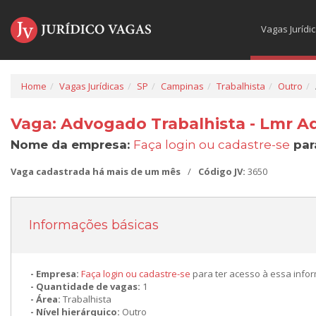
Vagas Jurídi
Home
Vagas Jurídicas
SP
Campinas
Trabalhista
Outro
Vaga: Advogado Trabalhista - Lmr A
Nome da empresa:
Faça login ou cadastre-se
par
Vaga cadastrada há mais de um mês
/
Código JV:
3650
Informações básicas
Empresa:
Faça login ou cadastre-se
para ter acesso à essa info
Quantidade de vagas:
1
Área:
Trabalhista
Nível hierárquico:
Outro