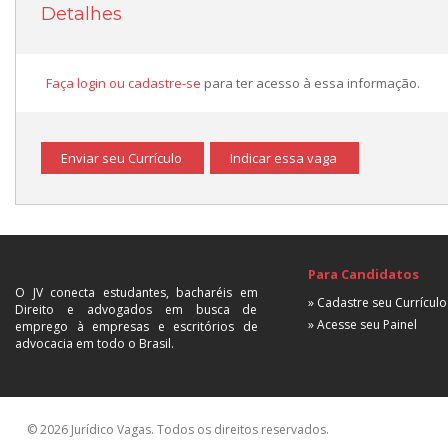
Detalhes
Faça login ou cadastre-se
para ter acesso à essa informação.
Enviar seu Currículo
Indicar essa vaga
Para Candidatos
O JV conecta estudantes, bacharéis em
» Cadastre seu Currículo
Direito e advogados em busca de
» Acesse seu Painel
emprego à empresas e escritórios de
advocacia em todo o Brasil.
© 2026 Jurídico Vagas. Todos os direitos reservados.