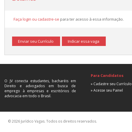
Faça login ou cadastre-se
para ter acesso à essa informação.
Enviar seu Currículo
Indicar essa vaga
Para Candidatos
O JV conecta estudantes, bacharéis em
» Cadastre seu Currículo
Direito e advogados em busca de
» Acesse seu Painel
emprego à empresas e escritórios de
advocacia em todo o Brasil.
© 2026 Jurídico Vagas. Todos os direitos reservados.