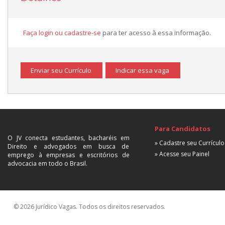
Faça login ou cadastre-se
para ter acesso à essa informação.
Enviar seu Currículo
Indicar essa vaga
Para Candidatos
O JV conecta estudantes, bacharéis em
» Cadastre seu Currículo
Direito e advogados em busca de
» Acesse seu Painel
emprego à empresas e escritórios de
advocacia em todo o Brasil.
© 2026 Jurídico Vagas. Todos os direitos reservados.