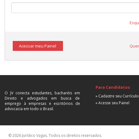
Esqu
Acessar meu Painel
Quer
Para Candidatos
O JV conecta estudantes, bacharéis em
» Cadastre seu Currículo
Direito e advogados em busca de
» Acesse seu Painel
emprego à empresas e escritórios de
advocacia em todo o Brasil.
© 2026 Jurídico Vagas. Todos os direitos reservados.