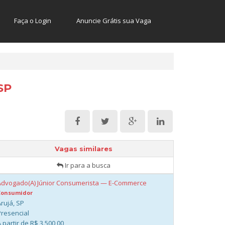
Faça o Login
Anuncie Grátis sua Vaga
SP
Vagas similares
Ir para a busca
Advogado(A) Júnior Consumerista — E-Commerce
Consumidor
rujá, SP
Presencial
 partir de R$ 3.500,00