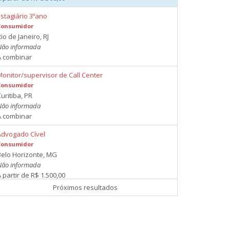
Estagiário 3ºano
Consumidor
io de Janeiro, RJ
Não informada
A combinar
Monitor/supervisor de Call Center
Consumidor
uritiba, PR
Não informada
A combinar
Advogado Cível
Consumidor
Belo Horizonte, MG
Não informada
 partir de R$ 1.500,00
Próximos resultados
Advogado Cível
Consumidor
São Paulo, SP
Não informada