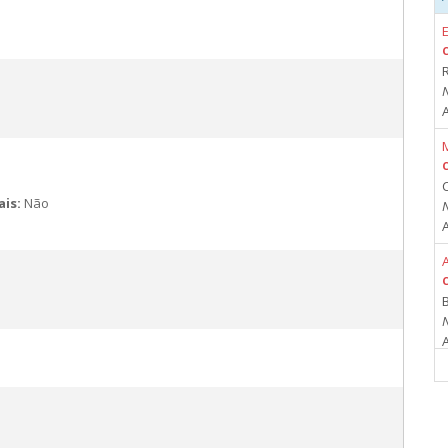
R
C
ais:
Não
A