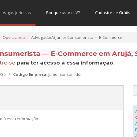
Vagas Jurídicas
Por que usar o JV?
Cadastre-se Grátis
Operacional
Advogado(A) Júnior Consumerista — E-Commerce
onsumerista — E-Commerce em Arujá, 
tre-se
para ter acesso à essa informação.
786
/
Código Empresa:
Junior consumidor
o à essa informação.
A
A