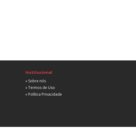
 partir de R$ 2.000,00
Advogado Consumerista
Consumidor
Santo André, SP
Não informada
 partir de R$ 2.000,00
stagiário
Consumidor
io de Janeiro, RJ
Não informada
 partir de R$ 1.500,00
Institucional
» Sobre nós
Advogado Pleno
» Termos de Uso
Consumidor
» Política Privacidade
io de Janeiro, RJ
Não informada
 partir de R$ 3.500,00
Estagiário Em Contencioso de Consumo
Consumidor
Belo Horizonte, MG