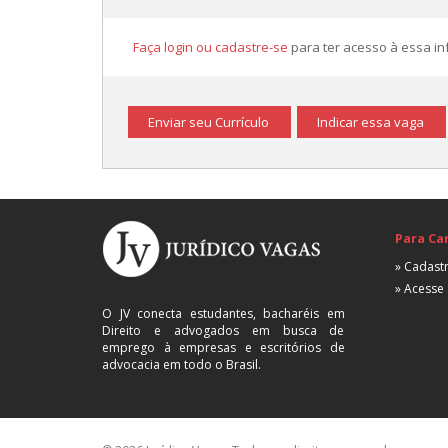
Faça login ou cadastre-se
para ter acesso à essa i
Enviar seu Currículo
Indicar essa vaga
Para Ca
» Cadastr
» Acesse 
O JV conecta estudantes, bacharéis em
Direito e advogados em busca de
emprego à empresas e escritórios de
advocacia em todo o Brasil.