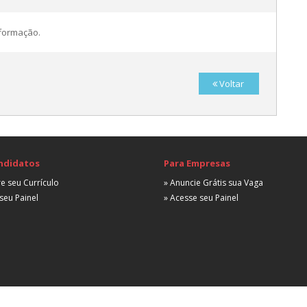
A
nformação.
Voltar
A
E
R
ndidatos
Para Empresas
A
e seu Currículo
» Anuncie Grátis sua Vaga
seu Painel
» Acesse seu Painel
R
A