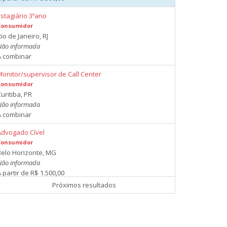
Estagiário 3ºano
Consumidor
io de Janeiro, RJ
Não informada
A combinar
Monitor/supervisor de Call Center
Consumidor
uritiba, PR
Não informada
A combinar
Advogado Cível
Consumidor
Belo Horizonte, MG
Não informada
 partir de R$ 1.500,00
Próximos resultados
Advogado Cível
Consumidor
São Paulo, SP
Não informada