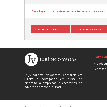
Faça login ou cadastre-se
para ter acesso à essa i
Enviar seu Currículo
Indicar essa vaga
Para Ca
» Cadastr
» Acesse 
O JV conecta estudantes, bacharéis em
Direito e advogados em busca de
emprego à empresas e escritórios de
advocacia em todo o Brasil.