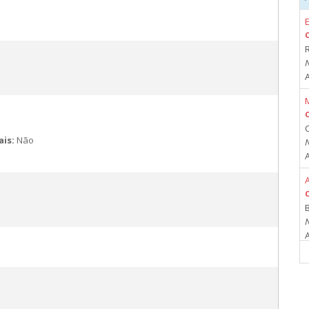
R
C
ais:
Não
A