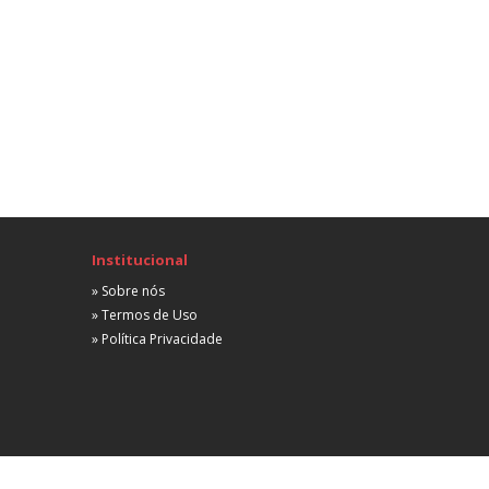
 partir de R$ 2.000,00
Advogado Consumerista
Consumidor
Santo André, SP
Não informada
 partir de R$ 2.000,00
stagiário
Consumidor
io de Janeiro, RJ
Não informada
 partir de R$ 1.500,00
Institucional
» Sobre nós
Advogado Pleno
» Termos de Uso
Consumidor
» Política Privacidade
io de Janeiro, RJ
Não informada
 partir de R$ 3.500,00
Estagiário Em Contencioso de Consumo
Consumidor
Belo Horizonte, MG