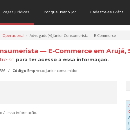
Vagas Jurídicas
Por que usar o JV?
Cadastre-se Grátis
Operacional
Advogado(A) Júnior Consumerista — E-Commerce
onsumerista — E-Commerce em Arujá, 
tre-se
para ter acesso à essa informação.
786
/
Código Empresa:
Junior consumidor
o à essa informação.
A
A