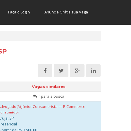
Faça o Login
Anuncie Grátis sua Vaga
SP
Vagas similares
Ir para a busca
Advogado(A) Júnior Consumerista — E-Commerce
Consumidor
rujá, SP
Presencial
 partir de R$ 3.500,00