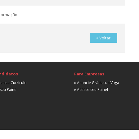
A
nformação.
Voltar
A
E
R
ndidatos
Para Empresas
A
e seu Currículo
» Anuncie Grátis sua Vaga
seu Painel
» Acesse seu Painel
R
A