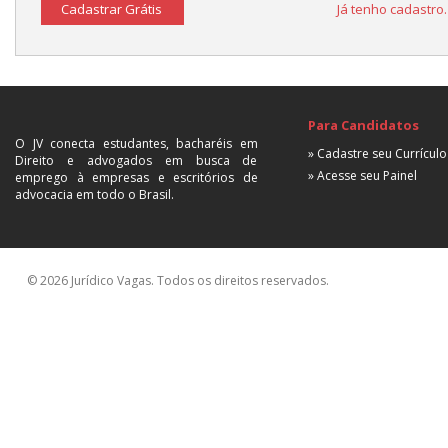
Cadastrar Grátis
Já tenho cadastro
Para Candidatos
O JV conecta estudantes, bacharéis em
» Cadastre seu Currículo
Direito e advogados em busca de
» Acesse seu Painel
emprego à empresas e escritórios de
advocacia em todo o Brasil.
© 2026 Jurídico Vagas. Todos os direitos reservados.