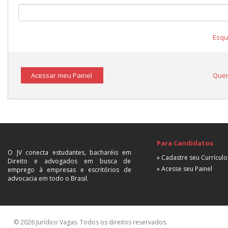
Esqu
Acessar meu Painel
Quer
Para Candidatos
O JV conecta estudantes, bacharéis em
» Cadastre seu Currículo
Direito e advogados em busca de
» Acesse seu Painel
emprego à empresas e escritórios de
advocacia em todo o Brasil.
© 2026 Jurídico Vagas. Todos os direitos reservados.