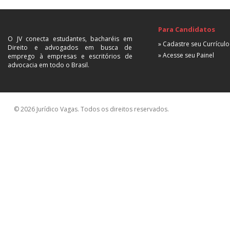
Para Candidatos
O JV conecta estudantes, bacharéis em
» Cadastre seu Currículo
Direito e advogados em busca de
» Acesse seu Painel
emprego à empresas e escritórios de
advocacia em todo o Brasil.
© 2026 Jurídico Vagas. Todos os direitos reservados.