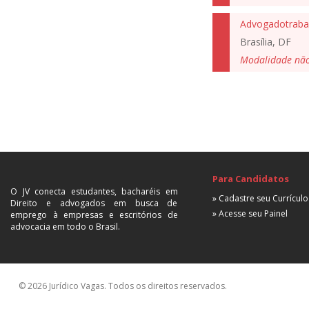
Advogadotrabal
Brasília, DF
Modalidade nã
Para Candidatos
O JV conecta estudantes, bacharéis em
» Cadastre seu Currículo
Direito e advogados em busca de
» Acesse seu Painel
emprego à empresas e escritórios de
advocacia em todo o Brasil.
© 2026 Jurídico Vagas. Todos os direitos reservados.