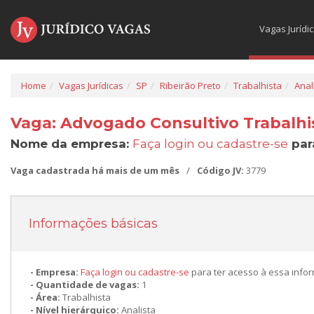
Vagas Jurídi
Home
Vagas Jurídicas
SP
Ribeirão Preto
Trabalhista
Anal
Vaga: Advogado Consultivo Trabalhis
Nome da empresa:
Faça login ou cadastre-se
par
Vaga cadastrada há mais de um mês
/
Código JV:
3779
Informações básicas
Empresa:
Faça login ou cadastre-se
para ter acesso à essa info
Quantidade de vagas:
1
Área:
Trabalhista
Nível hierárquico:
Analista