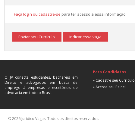
Faça login ou cadastre-se
para ter acesso à essa informação.
Enviar seu Currículo
Indicar essa vaga
Para Candidatos
O JV conecta estudantes, bacharéis em
» Cadastre seu Currículo
Direito e advogados em busca de
» Acesse seu Painel
emprego à empresas e escritórios de
advocacia em todo o Brasil.
© 2026 Jurídico Vagas. Todos os direitos reservados.