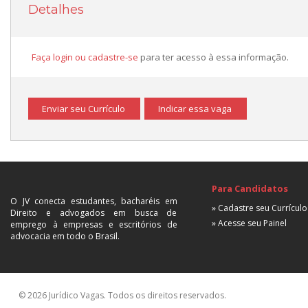
Detalhes
Faça login ou cadastre-se
para ter acesso à essa informação.
Enviar seu Currículo
Indicar essa vaga
Para Candidatos
O JV conecta estudantes, bacharéis em
» Cadastre seu Currículo
Direito e advogados em busca de
» Acesse seu Painel
emprego à empresas e escritórios de
advocacia em todo o Brasil.
© 2026 Jurídico Vagas. Todos os direitos reservados.