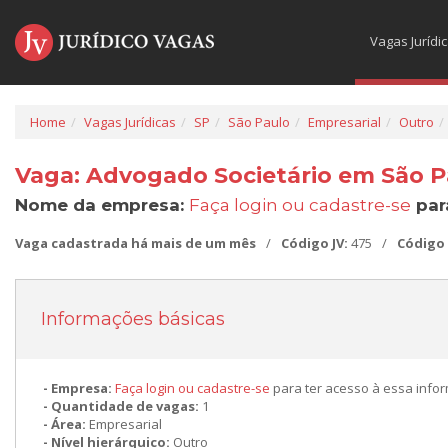
Vagas Jurídi
Home
Vagas Jurídicas
SP
São Paulo
Empresarial
Outro
Vaga: Advogado Societário em São P
Nome da empresa:
Faça login ou cadastre-se
par
Vaga cadastrada há mais de um mês
/
Código JV:
475
/
Código
Informações básicas
Empresa:
Faça login ou cadastre-se
para ter acesso à essa info
Quantidade de vagas:
1
Área:
Empresarial
Nível hierárquico:
Outro