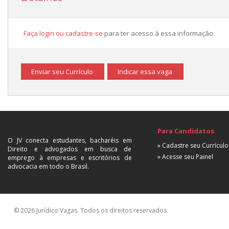
Faça login ou cadastre-se
para ter acesso à essa informação.
Enviar seu Currículo
Indicar essa vaga
Para Candidatos
O JV conecta estudantes, bacharéis em
» Cadastre seu Currículo
Direito e advogados em busca de
» Acesse seu Painel
emprego à empresas e escritórios de
advocacia em todo o Brasil.
© 2026 Jurídico Vagas. Todos os direitos reservados.