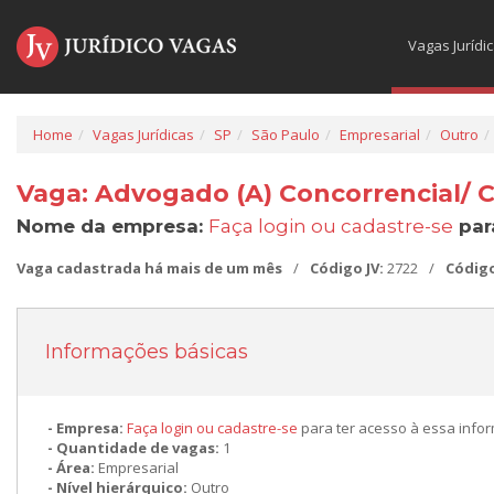
Vagas Jurídi
Home
Vagas Jurídicas
SP
São Paulo
Empresarial
Outro
Vaga: Advogado (A) Concorrencial/ 
Nome da empresa:
Faça login ou cadastre-se
par
Vaga cadastrada há mais de um mês
/
Código JV:
2722
/
Códig
Informações básicas
Empresa:
Faça login ou cadastre-se
para ter acesso à essa info
Quantidade de vagas:
1
Área:
Empresarial
Nível hierárquico:
Outro