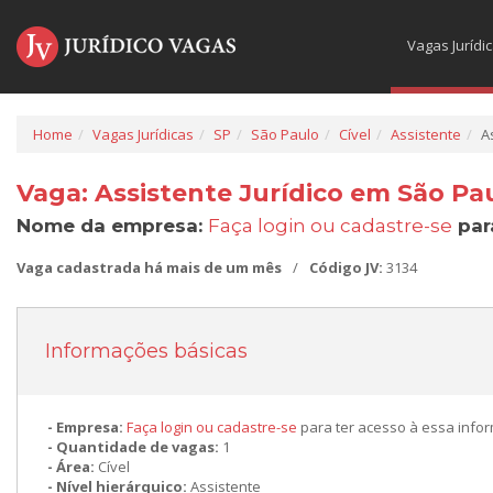
Vagas Jurídi
Home
Vagas Jurídicas
SP
São Paulo
Cível
Assistente
A
Vaga: Assistente Jurídico em São Pau
Nome da empresa:
Faça login ou cadastre-se
par
Vaga cadastrada há mais de um mês
/
Código JV:
3134
Informações básicas
Empresa:
Faça login ou cadastre-se
para ter acesso à essa info
Quantidade de vagas:
1
Área:
Cível
Nível hierárquico:
Assistente