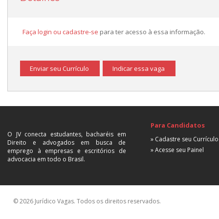
Faça login ou cadastre-se
para ter acesso à essa informação.
Enviar seu Currículo
Indicar essa vaga
Para Candidatos
O JV conecta estudantes, bacharéis em
» Cadastre seu Currículo
Direito e advogados em busca de
» Acesse seu Painel
emprego à empresas e escritórios de
advocacia em todo o Brasil.
© 2026 Jurídico Vagas. Todos os direitos reservados.