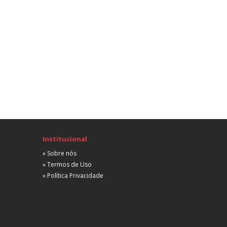
Não informada
A combinar
Advogada Júnior
Empresarial
São Paulo, SP
Não informada
A combinar
stagiário
Empresarial
Belo Horizonte, MG
Não informada
 partir de R$ 500,00
Institucional
stagiário
» Sobre nós
Empresarial
» Termos de Uso
São Paulo, SP
» Política Privacidade
Não informada
A combinar
Advogada - São Paulo
Empresarial