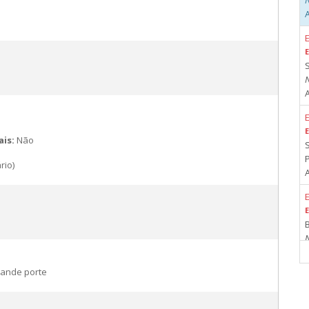
A
E
A
E
ais:
Não
rio)
A
E
rande porte
R