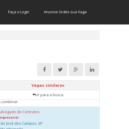
Faça o Login
Anuncie Grátis sua Vaga
Advogado Pleno
Empresarial
Vagas similares
São José dos Campos, SP
Ir para a busca
Não informada
A combinar
Advogado de Contratos
Empresarial
São José dos Campos, SP