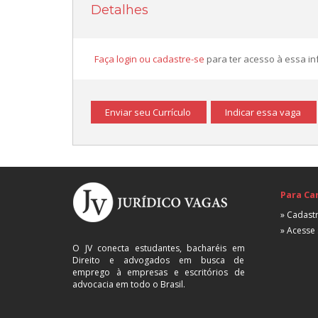
Detalhes
Faça login ou cadastre-se
para ter acesso à essa i
Enviar seu Currículo
Indicar essa vaga
Para Ca
» Cadastr
» Acesse 
O JV conecta estudantes, bacharéis em
Direito e advogados em busca de
emprego à empresas e escritórios de
advocacia em todo o Brasil.