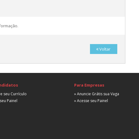
nformação.
Voltar
E
A
ndidatos
Para Empresas
E
e seu Currículo
» Anuncie Grátis sua Vaga
seu Painel
» Acesse seu Painel