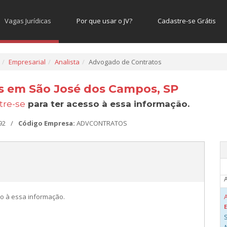
Vagas Jurídicas
Por que usar o JV?
Cadastre-se Grátis
Empresarial
Analista
Advogado de Contratos
s em São José dos Campos, SP
tre-se
para ter acesso à essa informação.
92
/
Código Empresa:
ADVCONTRATOS
o à essa informação.