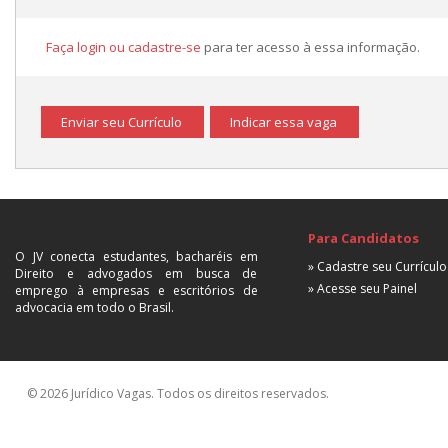
Faça login ou cadastre-se
para ter acesso à essa informação.
Enviar seu Currículo
Indicar essa vaga
Para Candidatos
O JV conecta estudantes, bacharéis em
» Cadastre seu Currículo
Direito e advogados em busca de
» Acesse seu Painel
emprego à empresas e escritórios de
advocacia em todo o Brasil.
© 2026 Jurídico Vagas. Todos os direitos reservados.