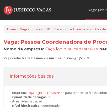
Vagas Jurídi
Home
Vagas Jurídicas
SP
Paraíso
Administrativo
Coorde
Vaga: Pessoa Coordenadora de Proce
Nome da empresa:
Faça login ou cadastre-se
par
Vaga cadastrada há mais de um mês
/
Código JV:
2893
Informações básicas
Empresa:
Faça login ou cadastre-se
para ter acesso à essa info
Quantidade de vagas:
1
Área:
Administrativo
Nível hierárquico:
Coordenador