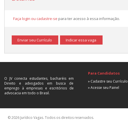
Faça login ou cadastre-se
para ter acesso à essa informação.
Enviar seu Currículo
Indicar essa vaga
Para Candidatos
O JV conecta estudantes, bacharéis em
» Cadastre seu Currículo
Direito e advogados em busca de
» Acesse seu Painel
emprego à empresas e escritórios de
advocacia em todo o Brasil.
© 2026 Jurídico Vagas. Todos os direitos reservados.