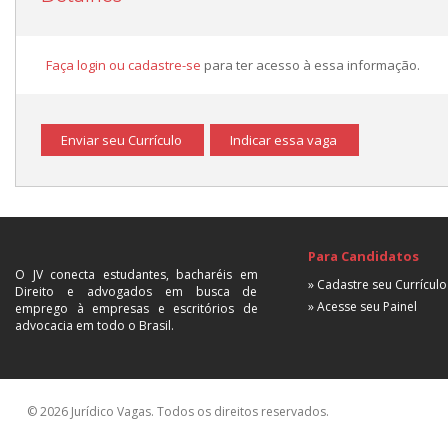
Faça login ou cadastre-se
para ter acesso à essa informação.
Enviar seu Currículo
Indicar essa vaga
Para Candidatos
O JV conecta estudantes, bacharéis em
» Cadastre seu Currículo
Direito e advogados em busca de
» Acesse seu Painel
emprego à empresas e escritórios de
advocacia em todo o Brasil.
© 2026 Jurídico Vagas. Todos os direitos reservados.