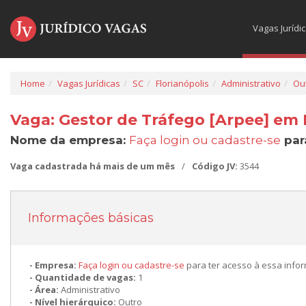
Vagas Jurídi
Home
Vagas Jurídicas
SC
Florianópolis
Administrativo
Ou
Vaga: Gestor de Tráfego [Arpee] em F
Nome da empresa:
Faça login ou cadastre-se
par
Vaga cadastrada há mais de um mês
/
Código JV:
3544
Informações básicas
Empresa:
Faça login ou cadastre-se
para ter acesso à essa info
Quantidade de vagas:
1
Área:
Administrativo
Nível hierárquico:
Outro