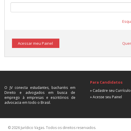
Esqu
Acessar meu Painel
Quer
Para Candidatos
O JV conecta estudantes, bacharéis em
» Cadastre seu Currículo
Direito e advogados em busca de
» Acesse seu Painel
emprego à empresas e escritórios de
advocacia em todo o Brasil.
© 2026 Jurídico Vagas. Todos os direitos reservados.