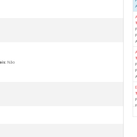
A
A
A
ais:
Não
E