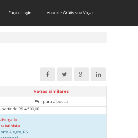
 partir de R$ 4.500,00
Faça o Login
Anuncie Grátis sua Vaga
Advogado(A) Pleno - Trabalhista
Trabalhista
Porto Alegre, RS
Presencial
 partir de R$ 4.500,00
Advogado(A) Júnior - Trabalhista
Trabalhista
Porto Alegre, RS
Presencial
 partir de R$ 3.500,00
Advogado Trabalhista
Trabalhista
Vagas similares
Porto Alegre, RS
Ir para a busca
Híbrida
 partir de R$ 4.500,00
Advogado
Trabalhista
Porto Alegre, RS