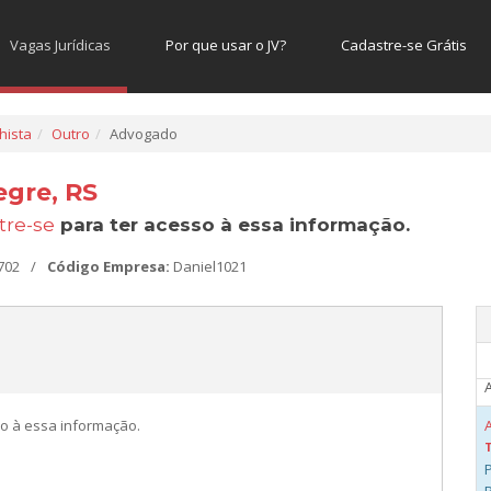
A
Vagas Jurídicas
Por que usar o JV?
Cadastre-se Grátis
hista
Outro
Advogado
A
gre, RS
tre-se
para ter acesso à essa informação.
A
702
/
Código Empresa:
Daniel1021
A
o à essa informação.