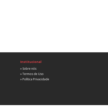
Híbrida
 partir de R$ 3.500,00
Advogado
Trabalhista
Porto Alegre, RS
Remota
 partir de R$ 2.500,00
Advogado
Trabalhista
Porto Alegre, RS
Presencial
Institucional
A combinar
» Sobre nós
Advogado Trabalhista
» Termos de Uso
Trabalhista
» Política Privacidade
Porto Alegre, RS
Não informada
 partir de R$ 4.500,00
Advogado Previdenciário
Trabalhista