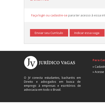
Faça login ou cadastre-se
para ter acesso à essa i
Enviar seu Currículo
Indicar essa vaga
Para Ca
» Cadastr
» Acesse 
O JV conecta estudantes, bacharéis em
Direito e advogados em busca de
emprego à empresas e escritórios de
advocacia em todo o Brasil.