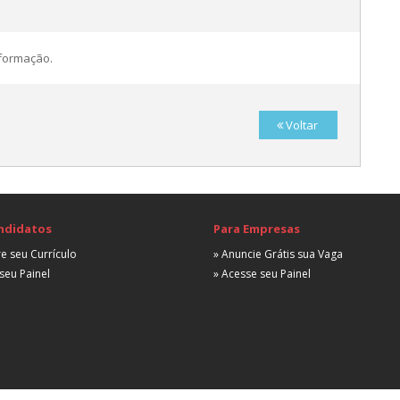
A
nformação.
Voltar
A
ndidatos
Para Empresas
e seu Currículo
» Anuncie Grátis sua Vaga
seu Painel
» Acesse seu Painel
A