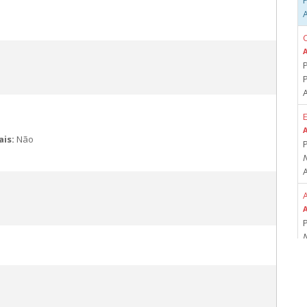
A
E
ais:
Não
A