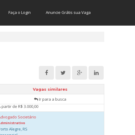
Faça o Login
Anuncie Grátis sua Vaga
Advogado Junior - Porto Alegre
Administrativo
Vagas similares
Porto Alegre, RS
Ir para a busca
Presencial
 partir de R$ 3.000,00
Advogado Societário
Administrativo
Porto Alegre, RS