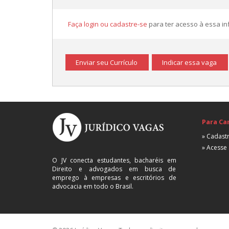
Faça login ou cadastre-se
para ter acesso à essa i
Enviar seu Currículo
Indicar essa vaga
Para Ca
» Cadastr
» Acesse 
O JV conecta estudantes, bacharéis em
Direito e advogados em busca de
emprego à empresas e escritórios de
advocacia em todo o Brasil.