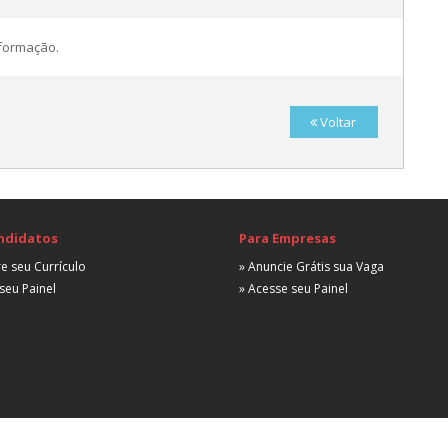
nformação.
3
Voltar
E
ndidatos
Para Empresas
e seu Currículo
» Anuncie Grátis sua Vaga
seu Painel
» Acesse seu Painel
A
E