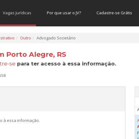
Vagas Jurídicas
Por que usar o JV?
Cadastre-se Grátis
strativo
Outro
Advogado Societário
m Porto Alegre, RS
tre-se
para ter acesso à essa informação.
558
A
o à essa informação.