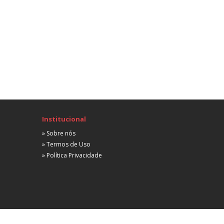
Não informada
A combinar
245 Estagiário de Direito
Administrativo
Porto Alegre, RS
Não informada
A combinar
stágio Em Direito
Administrativo
Porto Alegre, RS
Institucional
Não informada
A combinar
» Sobre nós
» Termos de Uso
uxiliar Administrativo Jurídico
» Política Privacidade
Administrativo
Porto Alegre, RS
Não informada
A combinar
stágio Em Direito
Administrativo