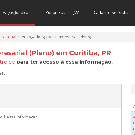
A
Vagas Jurídicas
Por que usar o JV?
Cadastre-se Grátis
A
C
C
racional
Advogado(A) Cível Empresarial (Pleno)
A
esarial (Pleno) em Curitiba, PR
C
C
tre-se
para ter acesso à essa informação.
A
810
C
C
A
o à essa informação.
C
C