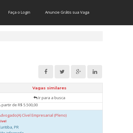
 partir de R$ 4.500,00
Faça o Login
Anuncie Grátis sua Vaga
ssistente Jurídico
ível
uritiba, PR
Presencial
 partir de R$ 1.500,00
Assistente de Controladoria Jurídica
ível
uritiba, PR
Não informada
 partir de R$ 1.500,00
Advogado(A) Cível Empresarial (Sênior)
ível
Vagas similares
uritiba, PR
Ir para a busca
Não informada
 partir de R$ 5.500,00
Advogado(A) Cível Empresarial (Pleno)
ível
uritiba, PR