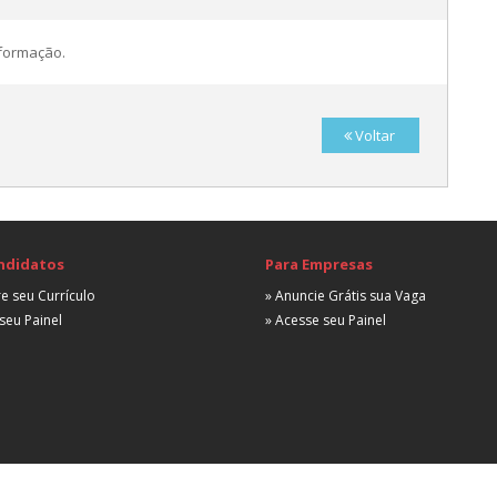
nformação.
Voltar
ndidatos
Para Empresas
e seu Currículo
» Anuncie Grátis sua Vaga
seu Painel
» Acesse seu Painel