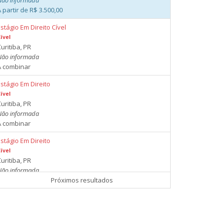
Não informada
 partir de R$ 3.500,00
stágio Em Direito Cível
ível
uritiba, PR
Não informada
A combinar
stágio Em Direito
ível
uritiba, PR
Não informada
A combinar
stágio Em Direito
ível
uritiba, PR
Não informada
A combinar
Próximos resultados