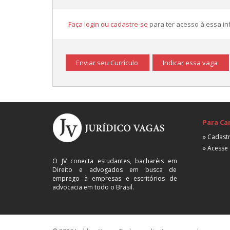
Faça login ou cadastre-se
para ter acesso à essa i
Enviar seu Currículo
Indicar essa vaga
Para Ca
» Cadastr
» Acesse 
O JV conecta estudantes, bacharéis em
Direito e advogados em busca de
emprego à empresas e escritórios de
advocacia em todo o Brasil.